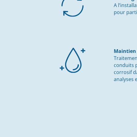
A l’install
pour part
Maintien 
Traitement
conduits 
corrosif d
analyses 